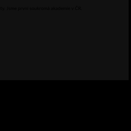
sty. Jsme první soukromá akademie v ČR.
V