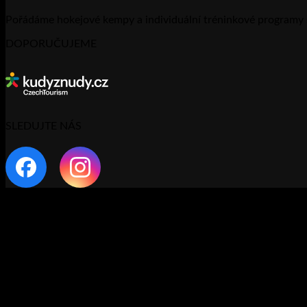
Pořádáme hokejové kempy a individuální tréninkové programy 
DOPORUČUJEME
SLEDUJTE NÁS