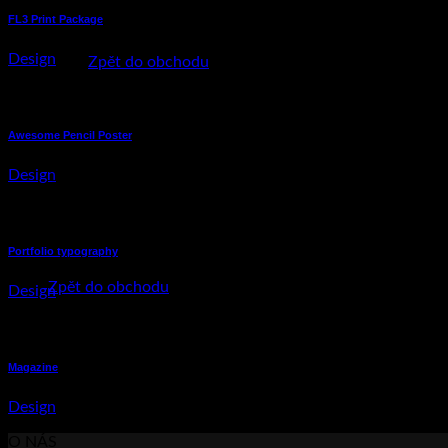
FL3 Print Package
V košíku nic není.
Design
Zpět do obchodu
Košík
Awesome Pencil Poster
Design
V košíku nic není.
Portfolio typography
Zpět do obchodu
Design
Magazine
Design
O NÁS