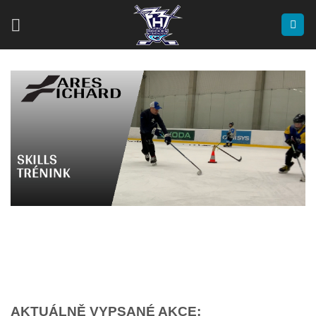
Přeskočit
na
obsah
AKTUÁLNĚ VYPSANÉ AKCE: