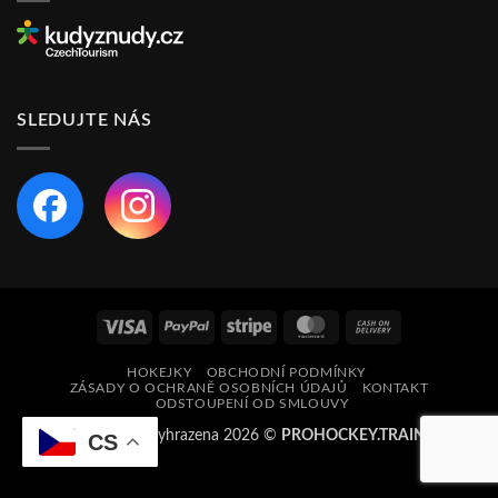
SLEDUJTE NÁS
Visa
PayPal
Stripe
MasterCard
Cash
On
HOKEJKY
OBCHODNÍ PODMÍNKY
Delivery
ZÁSADY O OCHRANĚ OSOBNÍCH ÚDAJŮ
KONTAKT
ODSTOUPENÍ OD SMLOUVY
Všechna práva vyhrazena 2026 ©
PROHOCKEY.TRAINING
CS