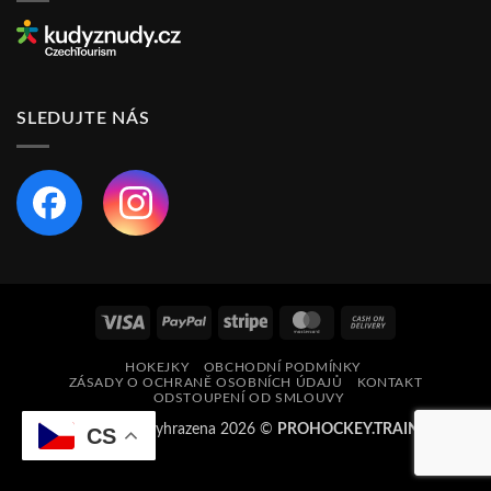
SLEDUJTE NÁS
Visa
PayPal
Stripe
MasterCard
Cash
On
HOKEJKY
OBCHODNÍ PODMÍNKY
Delivery
ZÁSADY O OCHRANĚ OSOBNÍCH ÚDAJŮ
KONTAKT
ODSTOUPENÍ OD SMLOUVY
Všechna práva vyhrazena 2026 ©
PROHOCKEY.TRAINING
CS